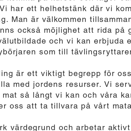
Vi har ett helhetstänk där vi kom
ing. Man är välkommen tillsamma
inns också möjlighet att rida på 
välutbildade och vi kan erbjuda en
ybörjaren som till tävlingsryttare
ing är ett viktigt begrepp för os
ålla med jordens resurser. Vi ser
mat så långt vi kan och våra ka
er oss att ta tillvara på vårt mata
rk värdegrund och arbetar aktivt 