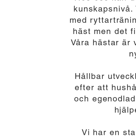
kunskapsnivå. 
med ryttarträn
häst men det f
Våra hästar är 
n
Hållbar utveckl
efter att hush
och egenodlad 
hjälp
Vi har en sta